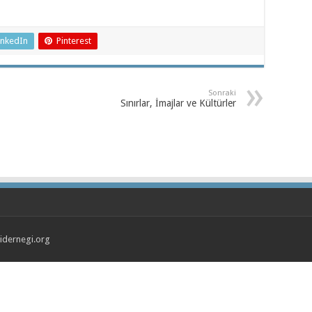
inkedIn
Pinterest
Sonraki
Sınırlar, İmajlar ve Kültürler
jidernegi.org