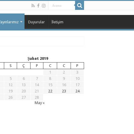
Yayınlarımız
Duyurular
İletişim
Şubat 2019
S
Ç
P
C
C
P
1
2
3
5
6
7
8
9
10
12
13
14
15
16
17
19
20
21
22
23
24
26
27
28
May »
 User, Betül Yarar