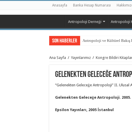
Anasayfa
Banka Hesap Numarası
Hakkımız
Antropoloji Derneği
Antropoloji 
Son Haberler
Antropoloji ve Kültürel Bakış D
Sayı 2- Sunuş
Ana Sayfa
/
Yayınlarımız
/
Kongre Bildiri Kitaplar
Nephan Saran ve Türk Antropolo
Akçakoca Köylü Pazarı: Bir Ka
Gelenekten Geleceğe Antrop
Toplumsal Cinsiyet Çalışmaları
“Gelenekten Geleceğe Antropoloji” II. Ulusal An
Anneliğin Yeniden Üretimi Üze
Albastı İnancının Halk Tasavvu
Gelenekten Geleceğe Antropoloji. 2005.
6 Şubat Sonrası Hatay ve Hafı
Epsilon Yayınları, 2005 İstanbul
Afet Sonrası Konut Edindirme Ç
Kitap Tanıtımı: Şeyhin Konukl